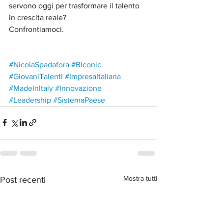
servono oggi per trasformare il talento 
in crescita reale?
Confrontiamoci.
#NicolaSpadafora
#BIconic
#GiovaniTalenti
#ImpresaItaliana
#MadeInItaly
#Innovazione
#Leadership
#SistemaPaese
Mostra tutti
Post recenti