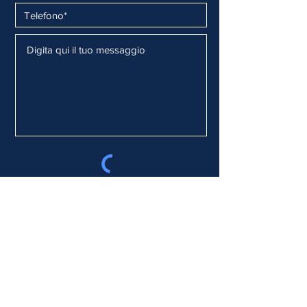
*Accetto termini e condizioni
Visualizza termini d'uso
Invia*
Nicola Spadafora
Email: info@nicolaspadafora.it
Iscriviti alla Newsletter
© 2021 by
MAGSocial
tutto il materiale presente all'interno del sito è copyright Nicola Spadafora
La ristampa e/o la riproduzione del testo e/o delle immagini sono consentite solo previa