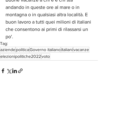
andando in queste ore al mare o in 
montagna o in qualsiasi altra località. E 
buon lavoro a tutti quei milioni di italiani 
che consentono ai primi di rilassarsi un 
po'.
Tag:
aziende
politica
Governo italiano
italiani
vacanze
elezionipolitiche2022
voto
Mostra tutti
Post recenti