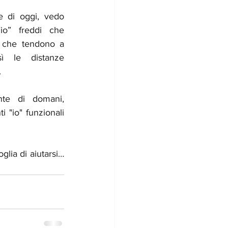
e di oggi, vedo 
io” freddi che 
e che tendono a 
ì le distanze 
 
nte di domani, 
 "io" funzionali 
oglia di aiutarsi…