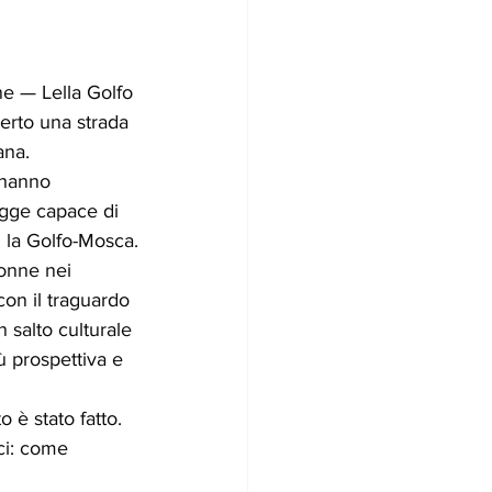
ne — Lella Golfo 
rto una strada 
ana.
 hanno 
egge capace di 
: la Golfo-Mosca.
donne nei 
con il traguardo 
 salto culturale 
ù prospettiva e 
 è stato fatto.
i: come 