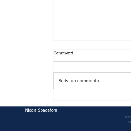
Commenti
Scrivi un commento...
Leadership gentile, imprese più
forti
Nicola Spadafora
La ri
Sp