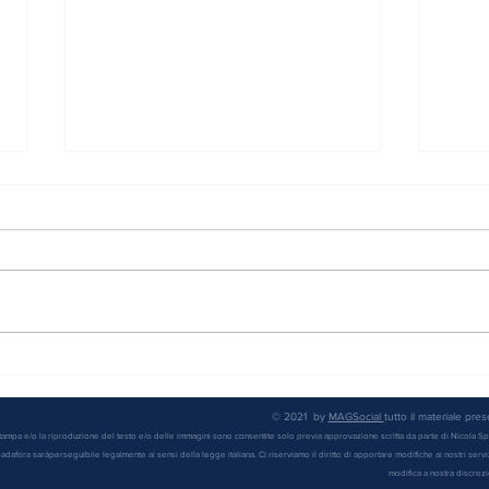
Aiutare le imprese significa
Metod
aiutare le famiglie
prefe
© 2021 by
MAGSocial
tutto il materiale pre
stampa e/o la riproduzione del testo e/o delle immagini sono consentite solo previa approvazione scritta da parte di Nicola S
adafora saràperseguibile legalmente ai sensi della legge italiana. Ci riserviamo il diritto di apportare modifiche ai nostri servizi,
modifica a nostra discrezi