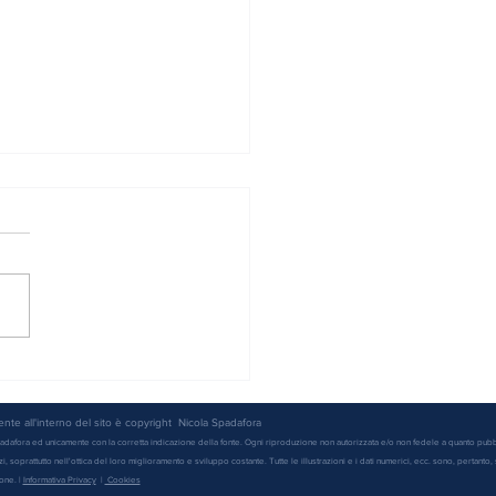
o o autocandidature? Cosa
rite?
sente all'interno del sito è copyright Nicola Spadafora
padafora ed unicamente con la corretta indicazione della fonte. Ogni riproduzione non autorizzata e/o non fedele a quanto pubb
 soprattutto nell'ottica del loro miglioramento e sviluppo costante. Tutte le illustrazioni e i dati numerici, ecc. sono, pertanto, s
one. |
Informativa Privacy
|
Cookies