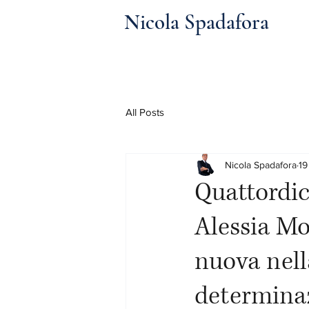
Nicola Spadafora
All Posts
Nicola Spadafora
19
Quattordic
Alessia M
nuova nell
determinaz