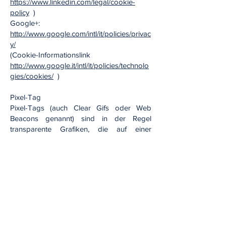
https://www.linkedin.com/legal/cookie-
policy
)
Google+:
http://www.google.com/intl/it/policies/privac
y/
(Cookie-Informationslink
http://www.google.it/intl/it/policies/technolo
gies/cookies/
)
Pixel-Tag
Pixel-Tags (auch Clear Gifs oder Web
Beacons genannt) sind in der Regel
transparente Grafiken, die auf einer
Website oder in einer E-Mail eingefügt
werden können. Criteo-Pixel-Tags werden
auf der Site verwendet, um die IP-Adresse
des Computers, der die Site-Seite geöffnet
hat, die URL der Seite, auf der sie sich
befindet, die Uhrzeit des Seitenbesuchs
und den verwendeten Browsertyp zu
erkennen. , und erkennt auch einen zuvor
eingegebenen Cookie-Wert, um