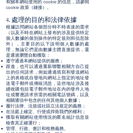
有關本網站使用的 cookie 的信息，請參閱
cookie 政策（鏈接）。
4. 處理的目的和法律依據
根據訪問網站各個部分時不時表達的需求
（以及不時在網站上發布的涉及提供特定
個人數據的個別操作的特定規則和信息除
外），主要目的以下說明個人數據的處
理，無論它們是由數據主體直接提供，還
是通過瀏覽自動獲取：
遵守通過本網站提供的服務；
跟進，也可以通過重新聯繫相關方自己提
出的任何請求，例如通過填寫和發送網站
上的表格或自發地向網站上指定的地址發
送電子郵件或傳統消息，這些地址涉及後
續收購包括電子郵件地址在內的發件人地
址或響應請求所需的相關電話號碼，以及
相關通信中包含的任何其他個人數據；
履行法律、法規或社區立法規定的義務；
在法庭上確定、行使或捍衛我們的權利；
獲取有關網站使用情況的匿名統計信息並
檢查其正確運行；
管理、行政、會計和稅務義務。