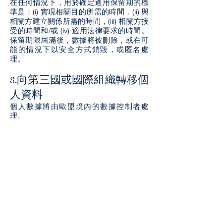
在任何情況下，用於確定適用保留期的標
準是：(i) 實現相關目的所需的時間，(ii) 與
相關方建立關係所需的時間，(iii) 相關方接
受的時間和/或 (iv) 適用法律要求的時間。
保留期限屆滿後，數據將被刪除，或在可
能的情況下以安全方式銷毀，或匿名處
理。
8.向第三國或國際組織轉移個
人資料
個人數據將由歐盟境內的數據控制者處
理。
如果出於技術和/或操作原因需要使用位於
歐盟以外的主體，則將您的個人數據傳輸
到這些主體，僅限於執行特定的處理活
動，將根據所提供的規定進行監管根據
《條例》第五章。因此，將採取所有必要
的預防措施，以保證對個人數據的最全面
保護，基於此傳輸： (a) 歐盟委員會表達的
接收方第三國的充分決定； (b) 接收方第三
方根據條例第 46 條表達的充分保證； (c)
關於通過公司約束規則。
在任何情況下，如果個人數據已轉移到歐