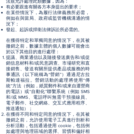
法規允許處理此類數據，因為：
有必要跟進有關各方本身提出的要求；
在某些情況下，為履行法律義務所必需，
例如在與當局、政府或監管機構溝通的情
況下；
發起、起訴或捍衛法律訴訟所必需的。
在獲得特定和單獨同意的情況下，在其被
撤銷之前，數據主體的個人數據可能會出
於以下其他目的進行處理：
提議、商業通信以及隨後發送廣告和/或促
銷信息材料和/或民意調查、市場研究和直
接銷售、發送有關所提供產品或服務的時
事通訊（以下統稱為“營銷”）通過尼古拉
斯帕達福拉。營銷活動的處理將使用“傳
統”方法（例如，紙質郵件和/或來自運營商
的電話）或“自動化”聯繫系統（例如 SMS
和/或 MMS、電話呼叫無需干預接線員、
電子郵件、社交網絡、交互式應用程序、
推送通知）；
在獲得不同和特定同意的情況下，在其被
撤銷之前，允許使用電子工具進行剖析和
分析活動，包括通過使用 cookie，包括例
如處理與地理區域的選擇、習慣和偏好相