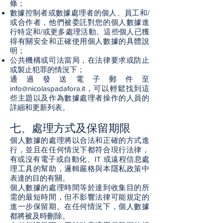
條；
數據控制者或數據處理者的個人、員工和/
或合作者，他們被委託對您的個人數據進
行特定和/或更多處理活動。這些個人已獲
得有關安全和正確使用個人數據的具體說
明；
公共機構或司法當局，在法律要求或防止
或製止犯罪的情況下；
通過發送電子郵件至
info@nicolaspadafora.it
，可以輕鬆找到這
些主題以及作為數據處理者操作的人員的
詳細和更新列表。
七、處理方式及保留期限
個人數據的處理將以合法和正確的方式進
行，並且在任何情況下都符合現行法律，
有或沒有電子或自動化、IT 或遠程信息處
理工具的幫助，邏輯嚴格與本隱私政策中
表達的目的有關。
個人數據的處理時間等於達到收集目的所
需的最短時間，但不影響法律可能規定的
進一步保留期。在任何情況下，個人數據
都將被及時刪除。