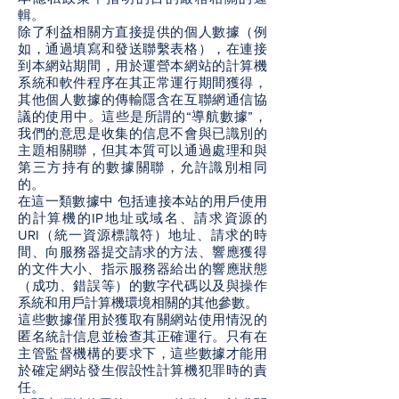
輯。
除了利益相關方直接提供的個人數據（例
如，通過填寫和發送聯繫表格），在連接
到本網站期間，用於運營本網站的計算機
系統和軟件程序在其正常運行期間獲得，
其他個人數據的傳輸隱含在互聯網通信協
議的使用中。這些是所謂的“導航數據”，
我們的意思是收集的信息不會與已識別的
主題相關聯，但其本質可以通過處理和與
第三方持有的數據關聯，允許識別相同
的。
在這一類數據中 包括連接本站的用戶使用
的計算機的IP地址或域名、請求資源的
URI（統一資源標識符）地址、請求的時
間、向服務器提交請求的方法、響應獲得
的文件大小、指示服務器給出的響應狀態
（成功、錯誤等）的數字代碼以及與操作
系統和用戶計算機環境相關的其他參數。
這些數據僅用於獲取有關網站使用情況的
匿名統計信息並檢查其正確運行。只有在
主管監督機構的要求下，這些數據才能用
於確定網站發生假設性計算機犯罪時的責
任。