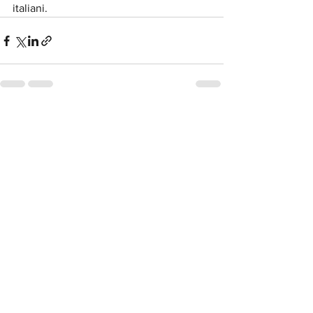
italiani.
Mostra tutti
Post recenti